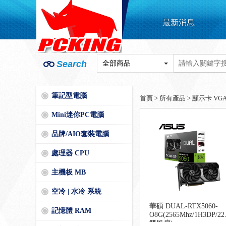
最新消息
Search
筆記型電腦
首頁
>
所有產品
>
顯示卡 VG
Mini迷你PC電腦
品牌/AIO套裝電腦
處理器 CPU
主機板 MB
空冷 | 水冷 系統
華碩 DUAL-RTX5060-
記憶體 RAM
O8G(2565Mhz/1H3DP/22
雙風扇)