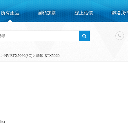
所有產品
滿額加購
線上估價
聯絡我
A
>
NV-RTX5060(8G)
>
華碩-RTX5060
.8cm/