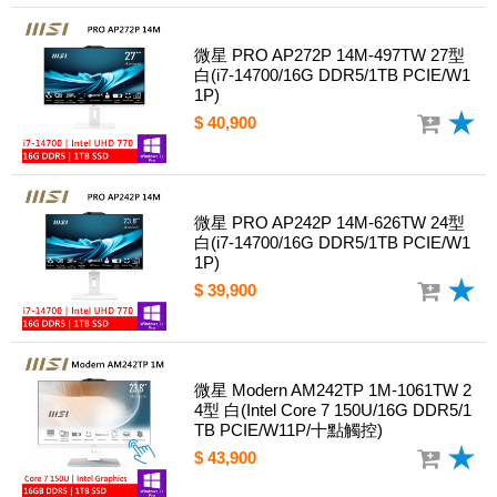
微星 PRO AP272P 14M-497TW 27型
白(i7-14700/16G DDR5/1TB PCIE/W1
1P)
$ 40,900
微星 PRO AP242P 14M-626TW 24型
白(i7-14700/16G DDR5/1TB PCIE/W1
1P)
$ 39,900
微星 Modern AM242TP 1M-1061TW 2
4型 白(Intel Core 7 150U/16G DDR5/1
TB PCIE/W11P/十點觸控)
$ 43,900