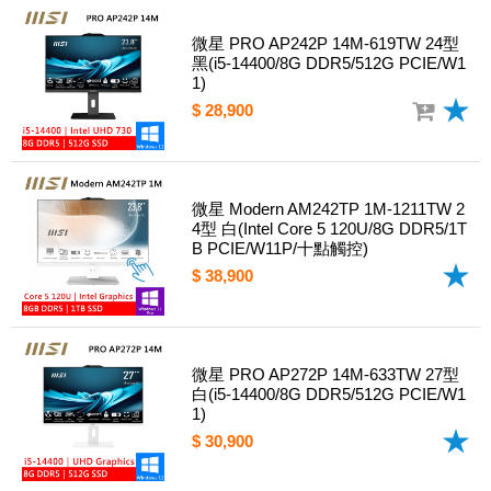
微星 PRO AP242P 14M-619TW 24型
黑(i5-14400/8G DDR5/512G PCIE/W1
1)
$ 28,900
微星 Modern AM242TP 1M-1211TW 2
4型 白(Intel Core 5 120U/8G DDR5/1T
B PCIE/W11P/十點觸控)
$ 38,900
微星 PRO AP272P 14M-633TW 27型
白(i5-14400/8G DDR5/512G PCIE/W1
1)
$ 30,900